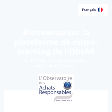
Français
Bienvenue sur la
plateforme de micro-
learning de l'ObsAR
Pour recevoir vos accès, contactez
contact@obsar.asso.fr